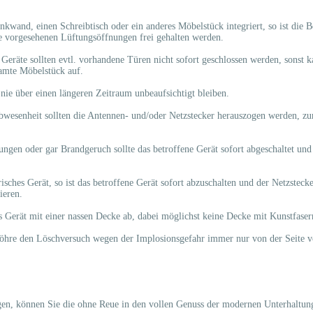
ankwand, einen Schreibtisch oder ein anderes Möbelstück integriert, so ist die 
die vorgesehenen Lüftungsöffnungen frei gehalten werden.
Geräte sollten evtl. vorhandene Türen nicht sofort geschlossen werden, sonst
samte Möbelstück auf.
 nie über einen längeren Zeitraum unbeaufsichtigt bleiben.
bwesenheit sollten die Antennen- und/oder Netzstecker herauszogen werden, zu
ngen oder gar Brandgeruch sollte das betroffene Gerät sofort abgeschaltet und
isches Gerät, so ist das betroffene Gerät sofort abzuschalten und der Netzsteck
ieren.
s Gerät mit einer nassen Decke ab, dabei möglichst keine Decke mit Kunstfase
dröhre den Löschversuch wegen der Implosionsgefahr immer nur von der Seite
gen, können Sie die ohne Reue in den vollen Genuss der modernen Unterhaltu