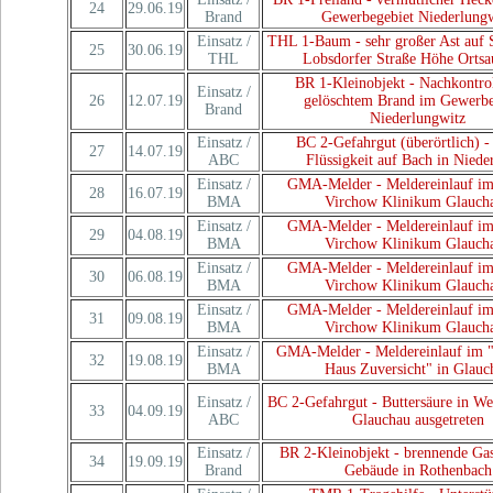
24
29.06.19
Brand
Gewerbegebiet Niederlung
Einsatz /
THL 1-Baum - sehr großer Ast auf S
25
30.06.19
THL
Lobsdorfer Straße Höhe Ortsa
BR 1-Kleinobjekt - Nachkontro
Einsatz /
26
12.07.19
gelöschtem Brand im Gewerbe
Brand
Niederlungwitz
Einsatz /
BC 2-Gefahrgut (überörtlich) -
27
14.07.19
ABC
Flüssigkeit auf Bach in Niede
Einsatz /
GMA-Melder - Meldereinlauf im
28
16.07.19
BMA
Virchow Klinikum Glauch
Einsatz /
GMA-Melder - Meldereinlauf im
29
04.08.19
BMA
Virchow Klinikum Glauch
Einsatz /
GMA-Melder - Meldereinlauf im
30
06.08.19
BMA
Virchow Klinikum Glauch
Einsatz /
GMA-Melder - Meldereinlauf im
31
09.08.19
BMA
Virchow Klinikum Glauch
Einsatz /
GMA-Melder - Meldereinlauf im 
32
19.08.19
BMA
Haus Zuversicht" in Glauc
Einsatz /
BC 2-Gefahrgut - Buttersäure in We
33
04.09.19
ABC
Glauchau ausgetreten
Einsatz /
BR 2-Kleinobjekt - brennende Gas
34
19.09.19
Brand
Gebäude in Rothenbach