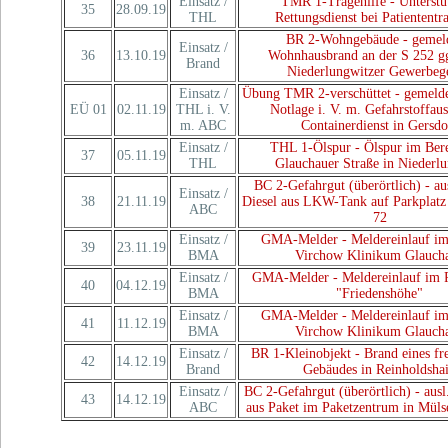
Einsatz /
TMR 1-Tragehilfe - Unterstü
35
28.09.19
THL
Rettungsdienst bei Patiententr
BR 2-Wohngebäude - gemeld
Einsatz /
36
13.10.19
Wohnhausbrand an der S 252 g
Brand
Niederlungwitzer Gewerbege
Einsatz /
Übung TMR 2-verschüttet - gemelde
EÜ 01
02.11.19
THL i. V.
Notlage i. V. m. Gefahrstoffaust
m. ABC
Containerdienst in Gersdo
Einsatz /
THL 1-Ölspur - Ölspur im Bere
37
05.11.19
THL
Glauchauer Straße in Niederl
BC 2-Gefahrgut (überörtlich) - au
Einsatz /
38
21.11.19
Diesel aus LKW-Tank auf Parkplat
ABC
72
Einsatz /
GMA-Melder - Meldereinlauf im
39
23.11.19
BMA
Virchow Klinikum Glauch
Einsatz /
GMA-Melder - Meldereinlauf im 
40
04.12.19
BMA
"Friedenshöhe"
Einsatz /
GMA-Melder - Meldereinlauf im
41
11.12.19
BMA
Virchow Klinikum Glauch
Einsatz /
BR 1-Kleinobjekt - Brand eines fr
42
14.12.19
Brand
Gebäudes in Reinholdsha
Einsatz /
BC 2-Gefahrgut (überörtlich) - ausl.
43
14.12.19
ABC
aus Paket im Paketzentrum in Mülse