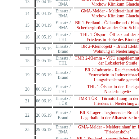
13
17.04.19
BMA
Virchow Klinikum Glauch
Einsatz /
GMA-Melder - Meldereinlauf im
14
20.04.19
BMA
Virchow Klinikum Glauch
Einsatz /
BR 1-Freiland - Ödlandbrand / Han
15
20.04.19
BMA
Scherbergbrücke an der Otto-Schi
Einsatz /
THL 1-Ölspur - Ölfleck auf der S
16
10.05.19
THL
Friedens in Höhe des Kinderg
Einsatz /
BR 2-Kleinobjekt - Brand Elektr
17
12.05.19
Brand
Wohnung in Niederlungwi
Einsatz /
TMR 2-Klemm - VKU eingeklemmte
18
15.05.19
THL
der Lobsdorfer Straße
BR 2-Industrie - Rauchentwic
Einsatz /
19
29.05.19
Feuerschein in Industriebrac
Brand
Lungwitztalstraße gemeld
Einsatz /
THL 1-Ölspur in der Teichga
20
06.06.19
THL
Niederlungwitz
Einsatz /
TMR TÜR - Türnotöffnung in der 
21
06.06.19
TÜR
Friedens in Niederlungwi
Einsatz /
BR 3-Lager - beginnender Brand 
22
26.06.19
Brand
Lagerhalle in der Albanstraße in
Einsatz /
GMA-Melder - Meldereinlauf im 
23
29.06.19
BMA
"Friedenshöhe"
Einsatz /
BR 1-Freiland - vermutlicher Hec