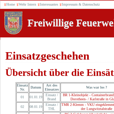
Home
Wehr Intern
Interessantes
Impressum & Datenschutz
Freiwillige Feuerw
Einsatzgeschehen
Übersicht über die Einsät
Einsatz
Art des
Datum
Was war los ?
Nr.
Einsatzes
Einsatz /
BR 1-Kleinobjekt - Containerbrand
01
01.01.19
Brand
Dorotheen- / Karlstraße in Gl
Einsatz /
TMR 2-Klemm - VKU eingeklemmte
02
08.01.19
THL
der Lungwitztalstraße