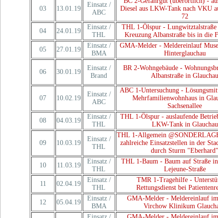
BC 2-Gefahrgut (überörtlich) - au
Einsatz /
03
13.01.19
Diesel aus LKW-Tank nach VKU a
ABC
72
Einsatz /
THL 1-Ölspur - Lungwitztalstraße
04
24.01.19
THL
Kreuzung Albanstraße bis in die F
Einsatz /
GMA-Melder - Meldereinlauf Muse
05
27.01.19
BMA
Hinterglauchau
Einsatz /
BR 2-Wohngebäude - Wohnungsbra
06
30.01.19
Brand
Albanstraße in Glaucha
ABC 1-Untersuchung - Lösungsmitt
Einsatz /
07
10.02.19
Mehrfamilienwohnhaus in Gla
ABC
Sachsenallee
Einsatz /
THL 1-Ölspur - auslaufende Betrieb
08
04.03.19
THL
LKW-Tank in Glauchau
THL 1-Allgemein @SONDERLAGE.
Einsatz /
09
10.03.19
zahlreiche Einsatzstellen in der St
THL
durch Sturm "Eberhard
Einsatz /
THL 1-Baum - Baum auf Straße in
10
11.03.19
THL
Lejeune-Straße
Einsatz /
TMR 1-Tragehilfe - Unterstü
11
02.04.19
THL
Rettungsdienst bei Patientenr
Einsatz /
GMA-Melder - Meldereinlauf im
12
05.04.19
BMA
Virchow Klinikum Glauch
Einsatz /
GMA-Melder - Meldereinlauf im