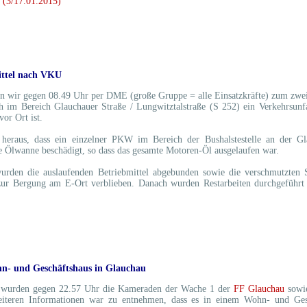
n (3/17.01.2015)
ittel nach VKU
 wir gegen 08.49 Uhr per DME (große Gruppe = alle Einsatzkräfte) zum zweit
 im Bereich Glauchauer Straße / Lungwitztalstraße (S 252) ein Verkehrsunfa
vor Ort ist.
 heraus, dass ein einzelner PKW im Bereich der Bushalstestelle an der G
 Ölwanne beschädigt, so dass das gesamte Motoren-Öl ausgelaufen war.
rden die auslaufenden Betriebmittel abgebunden sowie die verschmutzten S
ur Bergung am E-Ort verblieben. Danach wurden Restarbeiten durchgeführt u
hn- und Geschäftshaus in Glauchau
 wurden gegen 22.57 Uhr die Kameraden der Wache 1 der
FF Glauchau
sowie
teren Informationen war zu entnehmen, dass es in einem Wohn- und Gesc