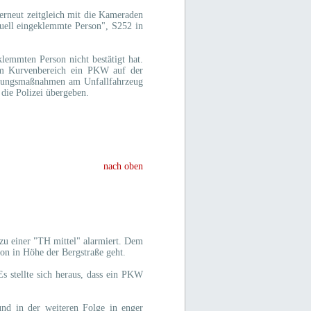
erneut zeitgleich mit die Kameraden
uell eingeklemmte Person", S252 in
lemmten Person nicht bestätigt hat.
im Kurvenbereich ein PKW auf der
herungsmaßnahmen am Unfallfahrzeug
die Polizei übergeben.
nach oben
 einer "TH mittel" alarmiert. Dem
n in Höhe der Bergstraße geht.
s stellte sich heraus, dass ein PKW
und in der weiteren Folge in enger