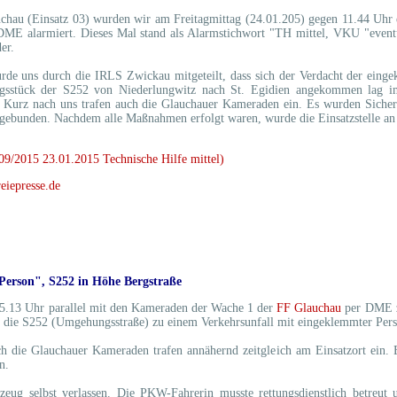
hau (Einsatz 03) wurden wir am Freitagmittag (24.01.205) gegen 11.44 Uhr 
ME alarmiert. Dieses Mal stand als Alarmstichwort "TH mittel, VKU "event
er.
rde uns durch die IRLS Zwickau mitgeteilt, dass sich der Verdacht der eingek
gsstück der S252 von Niederlungwitz nach St. Egidien angekommen lag 
. Kurz nach uns trafen auch die Glauchauer Kameraden ein. Es wurden Sic
bgebunden. Nachdem alle Maßnahmen erfolgt waren, wurde die Einsatzstelle an 
09/2015 23.01.2015 Technische Hilfe mittel)
eiepresse.de
erson", S252 in Höhe Bergstraße
5.13 Uhr parallel mit den Kameraden der Wache 1 der
FF Glauchau
per DME zu
die S252 (Umgehungsstraße) zu einem Verkehrsunfall mit eingeklemmter Perso
ch die Glauchauer Kameraden trafen annähernd zeitgleich am Einsatzort ein. E
n.
ug selbst verlassen. Die PKW-Fahrerin musste rettungsdienstlich betreut 