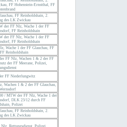
auchau, FF Reinholdshain, 2.
kau, FF Hohenstein-Ernstthal, FF
tenbrand
auchau, FF Reinholdshain, 2.
ug des LK Zwickau
W der FF Nlz, Wache 1 der FF
sdorf, FF Reinholdshain
W der FF Nlz, Wache 1 der FF
sdorf, FF Reinholdshain
lz, Wache 1 der FF Glauchau, FF
 FF Reinholdshain
er FF Nlz, Wachen 1 & 2 der FF
tz der FF Meerane, Polizei,
ungsdienst
er FF Niederlungwitz
z, Wachen 1 & 2 der FF Glauchau,
Wernsdorf
00 / MTW der FF Nlz, Wache 1 der
nsdorf, DLK 23/12 durch FF
shain, Polizei
auchau, FF Reinholdshain, 2.
ug des LK Zwickau
lz, Rettungsdienst, Polizei