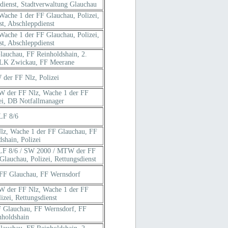
sdienst, Stadtverwaltung Glauchau
ache 1 der FF Glauchau, Polizei,
st, Abschleppdienst
ache 1 der FF Glauchau, Polizei,
st, Abschleppdienst
auchau, FF Reinholdshain, 2.
 LK Zwickau, FF Meerane
der FF Nlz, Polizei
W der FF Nlz, Wache 1 der FF
ei, DB Notfallmanager
LF 8/6
lz, Wache 1 der FF Glauchau, FF
shain, Polizei
 LF 8/6 / SW 2000 / MTW der FF
lauchau, Polizei, Rettungsdienst
 FF Glauchau, FF Wernsdorf
W der FF Nlz, Wache 1 der FF
izei, Rettungsdienst
F Glauchau, FF Wernsdorf, FF
nholdshain