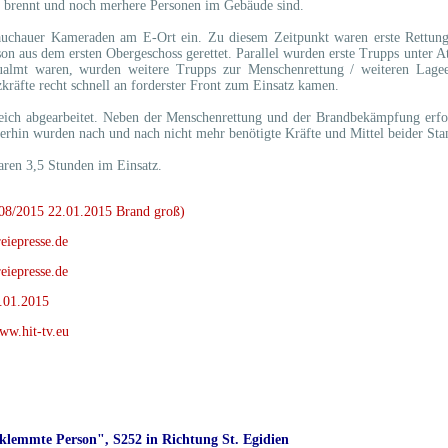
) brennt und noch merhere Personen im Gebäude sind.
lauchauer Kameraden am E-Ort ein. Zu diesem Zeitpunkt waren erste Rettu
son aus dem ersten Obergeschoss gerettet. Parallel wurden erste Trupps unter 
ualmt waren, wurden weitere Trupps zur Menschenrettung / weiteren Lage
zkräfte recht schnell an forderster Front zum Einsatz kamen.
eich abgearbeitet. Neben der Menschenrettung und der Brandbekämpfung erf
rhin wurden nach und nach nicht mehr benötigte Kräfte und Mittel beider Stan
ren 3,5 Stunden im Einsatz.
008/2015 22.01.2015 Brand groß)
eiepresse.de
eiepresse.de
3.01.2015
ww.hit-tv.eu
klemmte Person", S252 in Richtung St. Egidien