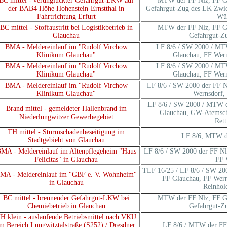
BC mittel - verunglückter Gefahrgut-LKW auf
MTW der FF Nlz, FF Gl
der BAB4 Höhe Hohenstein-Ernstthal in
Gefahrgut-Zug des LK Zwic
Fahrtrichtung Erfurt
Wüs
BC mittel - Stoffaustritt bei Logistikbetrieb in
MTW der FF Nlz, FF Gl
Glauchau
Gefahrgut-Z
BMA - Meldereinlauf im "Rudolf Virchow
LF 8/6 / SW 2000 / MT
Klinikum Glauchau"
Glauchau, FF Wern
BMA - Meldereinlauf im "Rudolf Virchow
LF 8/6 / SW 2000 / MT
Klinikum Glauchau"
Glauchau, FF Wern
BMA - Meldereinlauf im "Rudolf Virchow
LF 8/6 / SW 2000 der FF N
Klinikum Glauchau"
Wernsdorf,
LF 8/6 / SW 2000 / MTW d
Brand mittel - gemeldeter Hallenbrand im
Glauchau, GW-Atemschu
Niederlungwitzer Gewerbegebiet
Rett
TH mittel - Sturmschadenbeseitigung im
LF 8/6, MTW d
Stadtgebiebt von Glauchau
MA - Meldereinlauf im Altenpflegeheim "Haus
LF 8/6 / SW 2000 der FF Nl
Felicitas" in Glauchau
FF 
TLF 16/25 / LF 8/6 / SW 20
MA - Meldereinlauf im "GBF e. V. Wohnheim"
FF Glauchau, FF Wer
in Glauchau
Reinhold
BC mittel - brennender Gefahrgut-LKW bei
MTW der FF Nlz, FF Gl
Chemiebetrieb in Glauchau
Gefahrgut-Z
H klein - auslaufende Betriebsmittel nach VKU
m Bereich Lungwitztalstraße (S252) / Dresdner
LF 8/6 / MTW der FF N