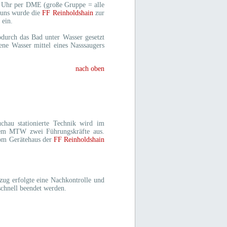
47 Uhr per DME (große Gruppe = alle
r uns wurde die
FF Reinholdshain
zur
 ein.
odurch das Bad unter Wasser gesetzt
ene Wasser mittel eines Nasssaugers
nach oben
hau stationierte Technik wird im
 dem MTW zwei Führungskräfte aus.
om Gerätehaus der
FF Reinholdshain
zug erfolgte eine Nachkontrolle und
schnell beendet werden.