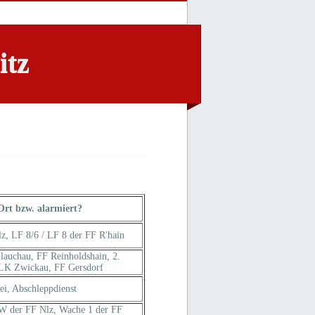
itz
Ort bzw. alarmiert?
, LF 8/6 / LF 8 der FF R'hain
auchau, FF Reinholdshain, 2.
 LK Zwickau, FF Gersdorf
ei, Abschleppdienst
W der FF Nlz, Wache 1 der FF