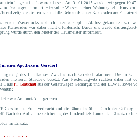
 hat nicht lange auf sich warten lassen. Am 01.01.2015 wurden wir gegen 19.
" zum Dorfanger alarmiert. Hier sollte Wasser in einer Wohnung sein. Kurz vo
nnähernd zeitgleich trafen wir und die Reinholdshainer Kameraden am Einsatzort
es zu einem Wasserrückstau durch einen verstopften Abfluss gekommen war, w
ner Kameraden war daher nicht erforderlich. Durch uns wurde das ausgetret
fung wurde durch den Mieter der Hausmeister informiert.
g in einer Apotheke in Gersdorf
hrgutzug des Landkreises Zwickau nach Gersdorf alarmiert. Die in Glauc
aden mehrerer Standorte besetzt. Aus Niederlungwitz rückten daher mit
he 1 aus
FF Glauchau
aus der Gerätewagen Gefahrgut und der ELW II sowie v
ewegung.
theke war Ammoniak ausgetreten.
 Gersdorf ins Freie verbracht und die Räume belüftet. Durch den Gefahrgut
ff. Nach der Aufnahme / Sicherung des Bindemittels konnte der Einsatz recht 
den im Einsatz.