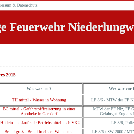
ressum & Datenschutz
ige Feuerwehr Niederlungw
res 2015
Was war los ?
Wer war vor 
TH mittel - Wasser in Wohnung
LF 8/6 / MTW der FF Nlz
BC mittel - Gefahrstofffreisetzung in einer
MTW der FF Nlz, FF Gl
Apotheke in Gersdorf
Gefahrgut-Zug des
H klein - auslaufende Betriebsmittel nach VKU
LF 8/6, Poliz
Brand groß - Brand in einem Wohn- und
LF 8/6 / SW 2000 / MT