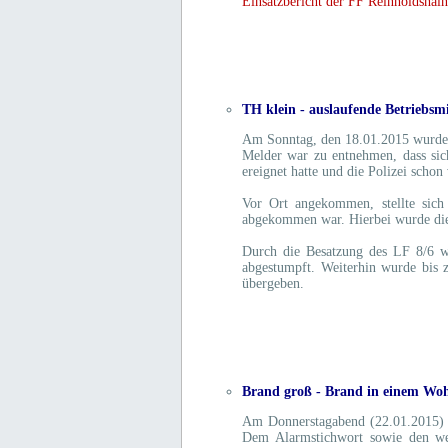
Einsatzbericht der FF Reinholdshai
TH klein - auslaufende Betriebsm
Am Sonntag, den 18.01.2015 wurden
Melder war zu entnehmen, dass sich
ereignet hatte und die Polizei schon 
Vor Ort angekommen, stellte sich
abgekommen war. Hierbei wurde die
Durch die Besatzung des LF 8/6 wu
abgestumpft. Weiterhin wurde bis z
übergeben.
Brand groß - Brand in einem Wo
Am Donnerstagabend (22.01.2015)
Dem Alarmstichwort sowie den wei