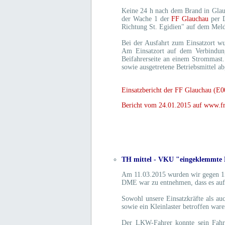
Keine 24 h nach dem Brand in Glauc
der Wache 1 der
FF Glauchau
per D
Richtung St. Egidien" auf dem Meld
Bei der Ausfahrt zum Einsatzort wu
Am Einsatzort auf dem Verbindun
Beifahrerseite an einem Strommast
sowie ausgetretene Betriebsmittel a
Einsatzbericht der FF Glauchau (E0
Bericht vom 24.01.2015 auf www.fr
TH mittel - VKU "eingeklemmte P
Am 11.03.2015 wurden wir gegen 1
DME war zu entnehmen, dass es auf 
Sowohl unsere Einsatzkräfte als au
sowie ein Kleinlaster betroffen ware
Der LKW-Fahrer konnte sein Fahrze