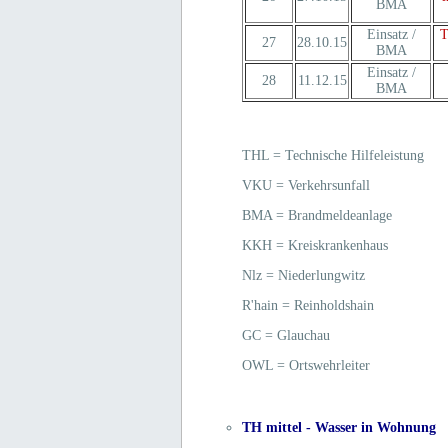
BMA
Einsatz /
T
27
28.10.15
BMA
Einsatz /
28
11.12.15
BMA
THL = Technische Hilfeleistung
VKU = Verkehrsunfall
BMA = Brandmeldeanlage
KKH = Kreiskrankenhaus
Nlz = Niederlungwitz
R'hain = Reinholdshain
GC = Glauchau
OWL = Ortswehrleiter
TH mittel - Wasser in Wohnung