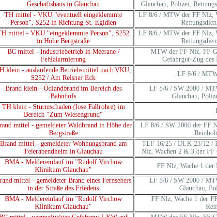
Geschäftshaus in Glauchau
Glauchau, Polizei, Rettung
TH mittel - VKU "eventuell eingeklemmte
LF 8/6 / MTW der FF Nlz, W
Person", S252 in Richtung St. Egidien
Rettungsdien
TH mittel - VKU "eingeklemmte Person", S252
LF 8/6 / MTW der FF Nlz, W
in Höhe Bergstraße
Rettungsdien
BC mittel - Industriebetrieb in Meerane /
MTW der FF Nlz, FF Gl
Fehlalarmierung
Gefahrgut-Zug des
H klein - auslaufende Betriebsmittel nach VKU,
LF 8/6 / MTW 
S252 / Am Relsner Eck
Brand klein - Ödlandbrand im Bereich des
LF 8/6 / SW 2000 / MT
Bahnhofs
Glauchau, Poliz
TH klein - Sturmschaden (lose Fallrohre) im
Bereich "Zum Wiesengrund"
rand mittel - gemeldeter Waldbrand in Höhe der
LF 8/6 / SW 2000 der FF N
Bergstraße
Reinhold
Brand mittel - gemeldeter Wohnungsbrand am
TLF 16/25 / DLK 23/12 /
Feierabendheim in Glauchau
Nlz, Wachen 2 & 3 der FF G
BMA - Meldereinlauf im "Rudolf Virchow
FF Nlz, Wache 1 der
Klinikum Glauchau"
rand mittel - gemeldeter Brand eines Fernsehers
LF 8/6 / SW 2000 / MT
in der Straße des Friedens
Glauchau, Pol
BMA - Meldereinlauf im "Rudolf Virchow
FF Nlz, Wache 1 der F
Klinikum Glauchau"
Rei